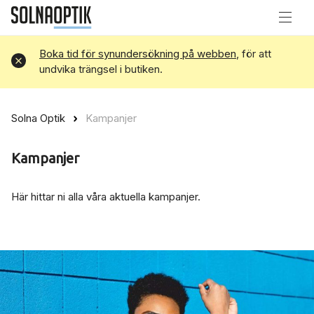
Boka tid för synundersökning på webben
, för att
Avvisa
undvika trängsel i butiken.
Solna Optik
Kampanjer
Kampanjer
Här hittar ni alla våra aktuella kampanjer.